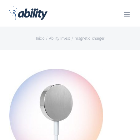
Ir
para
o
conteúdo
Início
/
Ability Invest
/
magnetic_charger