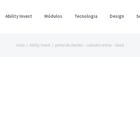
Ability Invest
Módulos
Tecnologia
Design
S
Início
/
Ability Invest
/
portal de clientes – cadastro online – black