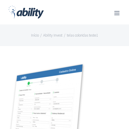
Ir
para
o
conteúdo
Início
/
Ability Invest
/
telas coloridas teste1