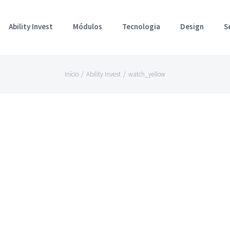
Ability Invest
Módulos
Tecnologia
Design
S
Início
/
Ability Invest
/
watch_yellow